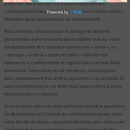
présenter des publicités sur d'autres sites web qui
correspondent mieux à vos intérêts et pour d'autres raisons
détaillées dans notre politique de confidentialité.
Nous sommes conscients que le partage de données
personnelles à des fins publicitaires ciblées basé sur votre
navigation peut être considéré comme une « vente », un
« partage » ou de la « publicité ciblée » selon les lois
relatives à la confidentialité en vigueur dans certains États
américains. Selon votre lieu de résidence, vous disposez
donc probablement d'un droit d'opposition à ces activités. Si
vous souhaitez exercer ce droit, nous vous invitons à suivre
les instructions ci-dessous.
Si vous visitez notre site web après avoir activé le paramètre
de désactivation du Contrôle de confidentialité global, selon
votre lieu de résidence, nous considérerons cela comme une
demande de ne pas participer aux activités pouvant être